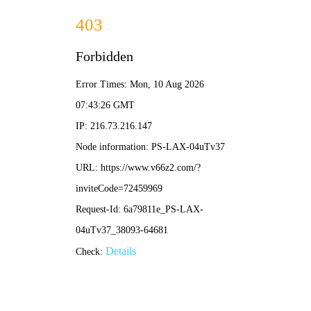
大赢家足球比分
免费体育直播
搜狐体育视频直播平台全解析：高清流畅观赛，尽享
精彩赛事！
•
大赢家足球比分
大赢家足球比分
2026-04-08 12:30:43
足总杯足球比赛直播观看指南：高清流畅平台与实时
赛程一览
•
大赢家足球比分
大赢家足球比分
2026-04-07 10:26:05
阿乙足球比赛直播观看指南：高清流畅平台与实时赛
程一览
•
大赢家足球比分
大赢家足球比分
2026-04-06 12:56:08
CCTV5手机直播在线观看指南：随时随地畅享高清体
育赛事
•
大赢家足球比分
大赢家足球比分
2026-04-03 12:00:52
德甲联赛高清直播哪里看？一站式畅享德国顶级足球
盛宴！
•
大赢家足球比分
大赢家足球比分
2026-04-02 12:22:06
足球直播阿宝：畅享高清赛事直播的智能观赛新选择