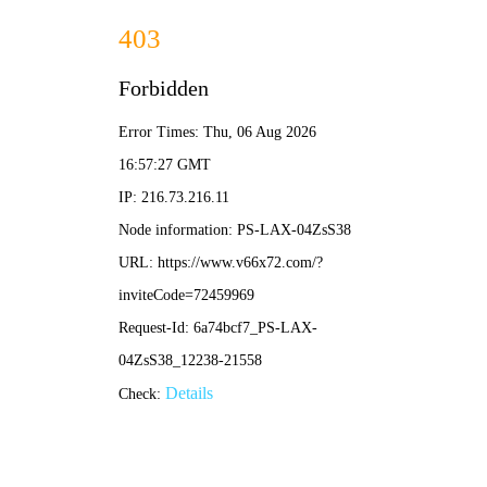
大赢家足球比分
足球直播平台
队长直播间足球直播：高清流畅观赛指南与热门赛事
解析
•
大赢家足球比分
大赢家足球比分
2026-05-04 10:22:55
咪咕足球现场视频直播：高清流畅，尽享绿茵激情每
一刻
•
大赢家足球比分
大赢家足球比分
2026-04-27 17:59:40
蜜蜂直播足球：高清流畅观赛新体验，尽享绿茵激情
时刻
•
大赢家足球比分
大赢家足球比分
2026-04-27 16:41:11
三哥足球直播视频高清：畅享流畅画质与实时赛事的
终极观赛指南
•
大赢家足球比分
大赢家足球比分
2026-04-27 16:25:22
协和杯足球联赛直播在哪看？这份观赛指南请收好
•
大赢家足球比分
大赢家足球比分
2026-04-27 15:08:00
源源足球直播：如何找到高清流畅的赛事观看入口与